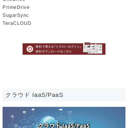
PrimeDrive
SugarSync
TeraCLOUD
クラウド IaaS/PaaS