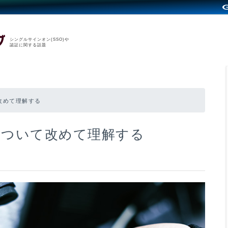
シングルサインオン(SSO)や
認証に関する話題
改めて理解する
について改めて理解する