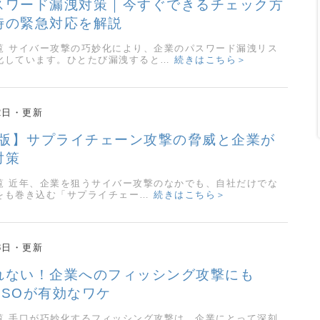
スワード漏洩対策｜今すぐできるチェック方
時の緊急対応を解説
覧 サイバー攻撃の巧妙化により、企業のパスワード漏洩リス
化しています。ひとたび漏洩すると…
続きはこちら＞
2日
5年版】サプライチェーン攻撃の脅威と企業が
対策
覧 近年、企業を狙うサイバー攻撃のなかでも、自社だけでな
をも巻き込む「サプライチェー…
続きはこちら＞
8日
れない！企業へのフィッシング攻撃にも
＋SSOが有効なワケ
覧 手口が巧妙化するフィッシング攻撃は、企業にとって深刻