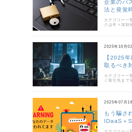
企業のパ
法と発覚
カテゴリー一
クは年々深刻
2025年10月0
【202
取るべき
カテゴリー一
く取引先まで
2025年07月1
もう騙さ
IDaaS
カテゴリー一