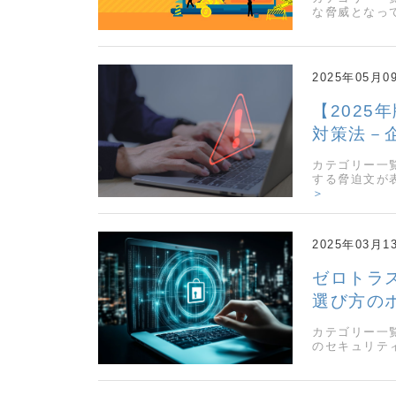
な脅威となっ
2025年05月0
【202
対策法－
カテゴリー一
する脅迫文が
＞
2025年03月1
ゼロトラ
選び方の
カテゴリー一
のセキュリテ