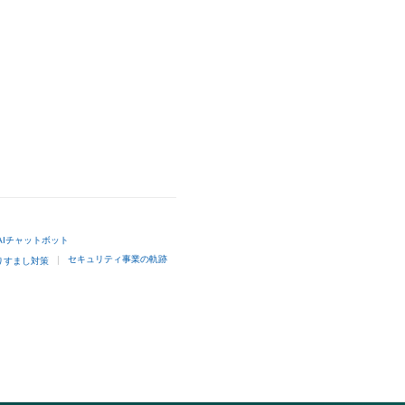
AIチャットボット
セキュリティ事業の軌跡
りすまし対策