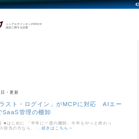
シングルサインオン(SSO)や
認証に関する話題
1日
ラスト・ログイン」がMCPに対応 AIエー
SaaS管理の棚卸
覧 ■はじめに 「半年に一度の棚卸、今年もやっと終わっ
シス担当の方なら、…
続きはこちら＞